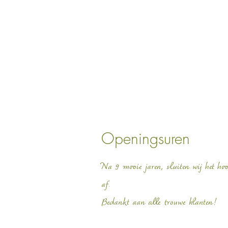
Openingsuren
Na 9 mooie jaren, sluiten wij het ho
af.
Bedankt aan alle trouwe klanten!