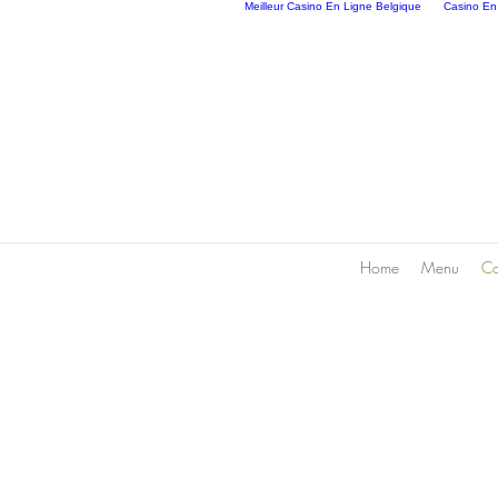
Meilleur Casino En Ligne Belgique
Casino En
Home
Menu
Co