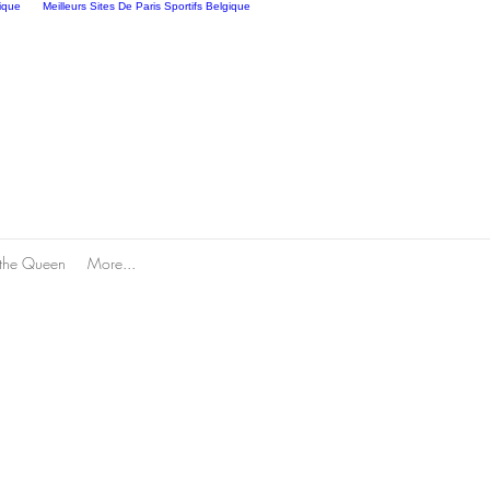
gique
Meilleurs Sites De Paris Sportifs Belgique
 the Queen
More...